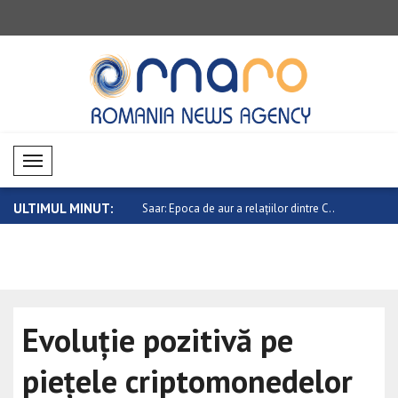
Mobil Menü
ULTIMUL MINUT:
gativă pe piețele
Saar: Epoca de aur a relațiilor dintre C..
Evoluție ne
d..
Evoluție pozitivă pe
piețele criptomonedelor