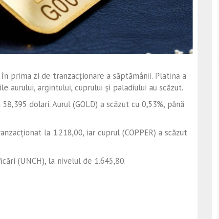
 în prima zi de tranzacționare a săptămânii. Platina a
e aurului, argintului, cuprului și paladiului au scăzut.
 58,395 dolari. Aurul (GOLD) a scăzut cu 0,53%, până
anzacționat la 1.218,00, iar cuprul (COPPER) a scăzut
cări (UNCH), la nivelul de 1.645,80.