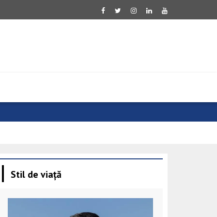
Evoluție neg
Stil de viață