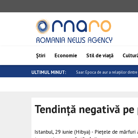
Știri
Economie
Stil de viață
Cultură
ULTIMUL MINUT:
Evoluție negativă pe piețele valutar
Tendință negativă pe 
Istanbul, 29 iunie (Hibya) - Piețele de mărfuri