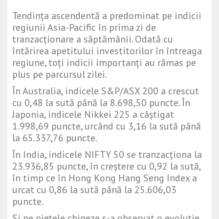
Tendința ascendentă a predominat pe indicii
regiunii Asia-Pacific în prima zi de
tranzacționare a săptămânii. Odată cu
întărirea apetitului investitorilor în întreaga
regiune, toți indicii importanți au rămas pe
plus pe parcursul zilei.
În Australia, indicele
S&P/ASX 200
a crescut
cu 0,48 la sută până la 8.698,50 puncte. În
Japonia, indicele
Nikkei 225
a câștigat
1.998,69 puncte, urcând cu 3,16 la sută până
la 65.337,76 puncte.
În India, indicele
NIFTY 50
se tranzacționa la
23.936,85 puncte, în creștere cu 0,92 la sută,
în timp ce în Hong Kong
Hang Seng Index
a
urcat cu 0,86 la sută până la 25.606,03
puncte.
Și pe piețele chineze s-a observat o evoluție