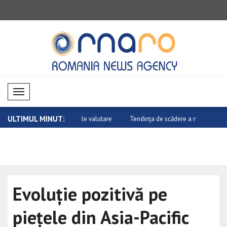
Mobil Menü
ULTIMUL MINUT:
tate pe piețele valutare
Tendința de scădere a materiilor prime
Evoluție mi
e..
Evoluție pozitivă pe
piețele din Asia-Pacific