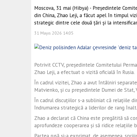
Moscova, 31 mai (Hibya) - Președintele Comite
din China, Zhao Leji, a făcut apel în timpul viz
strategic dintre cele două țări și la intensific
31 Mayıs 2026 14:05
Potrivit CCTV, președintele Comitetului Perman
Zhao Leji, a efectuat o vizită oficială în Rusia.
În cadrul vizitei, Zhao a avut întâlniri separat
Matvienko, și cu președintele Dumei de Stat, 
În cadrul discuțiilor s-a subliniat că relațiile 
îndrumarea strategică a liderilor de rang înalt
Zhao a declarat că China este pregătită să con
aprofundeze cooperarea și să ridice relațiile bi
Partea rusă și-a exprimat, de asemenea, spriji