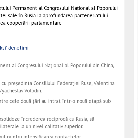
tului Permanent al Congresului Național al Poporului
itei sale în Rusia la aprofundarea parteneriatului
area cooperării parlamentare.
ent al Congresului Național al Poporului din China,
e cu președinta Consiliului Federației Ruse, Valentina
Vyacheslav Volodin.
dintre cele două țări au intrat într-o nouă etapă sub
.
solideze încrederea reciprocă cu Rusia, să
laterale la un nivel calitativ superior.
nul pentru intensificarea contactelor