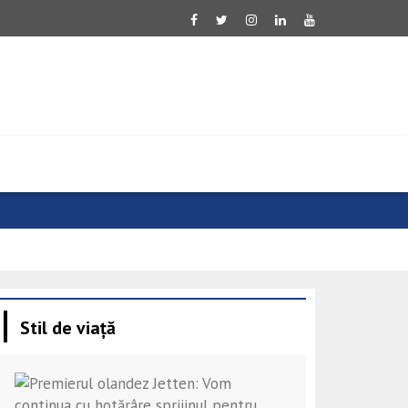
Evoluție neg
Stil de viață