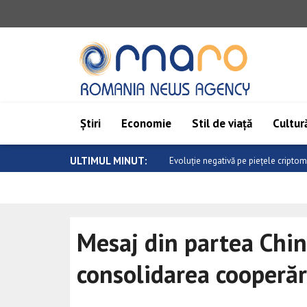
Știri
Economie
Stil de viață
Cultură
ULTIMUL MINUT:
Saar: Epoca de aur a relațiilor dintre
Mesaj din partea Chin
consolidarea cooperăr