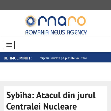
Mobil Menü
ULTIMUL MINUT:
tate pe piețele valutare
Tendința de scădere a materiilor prime
Evoluție mi
e..
Sybiha: Atacul din jurul
Centralei Nucleare