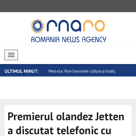
Mobil Menü
ULTIMUL MINUT:
ta nu este cineva care vrea
Metsola: Vom transmite cultura și tradiț..
China cere 
Premierul olandez Jetten
a discutat telefonic cu