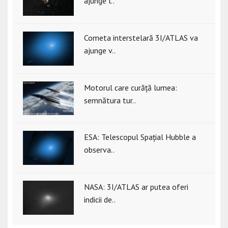
ajunge l..
Cometa interstelară 3I/ATLAS va
ajunge v..
Motorul care curăță lumea:
semnătura tur..
ESA: Telescopul Spațial Hubble a
observa..
NASA: 3I/ATLAS ar putea oferi
indicii de..