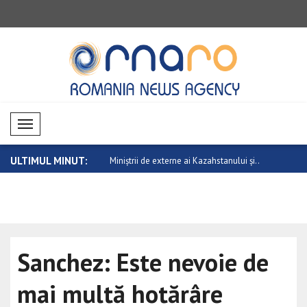
Mobil Menü
ULTIMUL MINUT:
u vor tolera un stat paria
Miniștrii de externe ai Kazahstanului și..
Sanchez: Vi
fe..
Sanchez: Este nevoie de
mai multă hotărâre