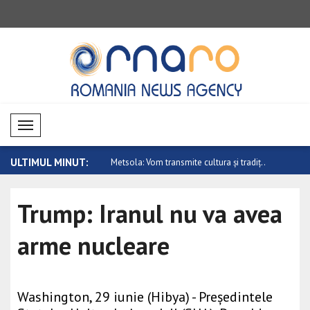
Mobil Menü
ULTIMUL MINUT:
 transmite cultura și tradiț..
China cere intensificarea sprijinului pe..
Trump cere
..
Trump: Iranul nu va avea
arme nucleare
Washington, 29 iunie (Hibya) - Președintele