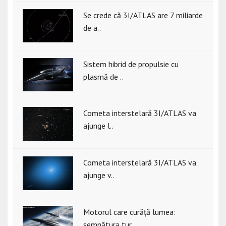
Se crede că 3I/ATLAS are 7 miliarde
de a..
Sistem hibrid de propulsie cu
plasmă de ..
Cometa interstelară 3I/ATLAS va
ajunge l..
Cometa interstelară 3I/ATLAS va
ajunge v..
Motorul care curăță lumea:
semnătura tur..