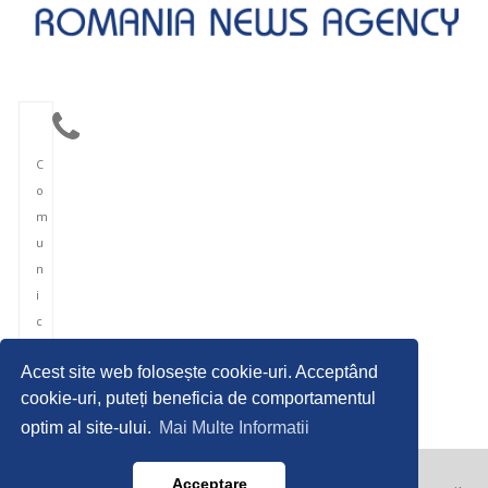
C
o
m
u
n
i
c
a
Acest site web folosește cookie-uri. Acceptând
r
cookie-uri, puteți beneficia de comportamentul
e
optim al site-ului.
Mai Multe Informatii
Acceptare