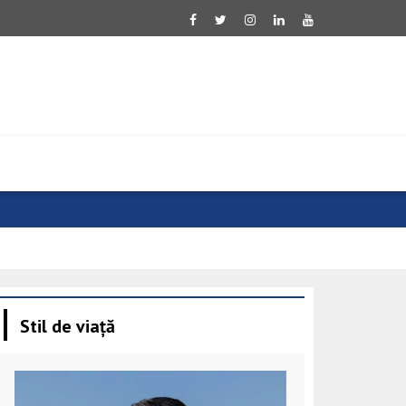
Von der Leye
Stil de viață