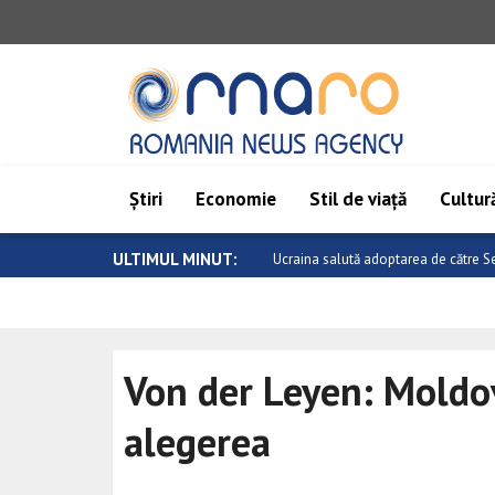
Știri
Economie
Stil de viață
Cultură
ULTIMUL MINUT:
Milatovic felicită echipa de handbal 
Von der Leyen: Moldov
alegerea