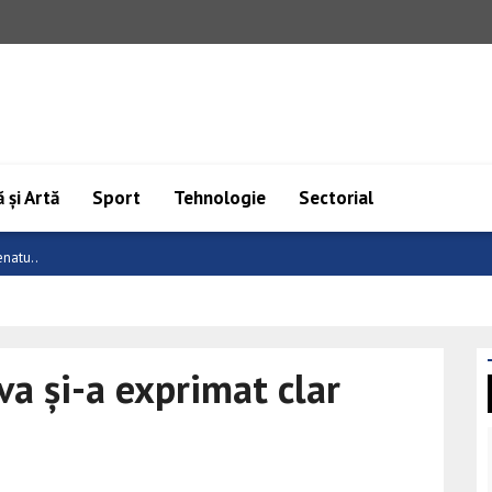
 și Artă
Sport
Tehnologie
Sectorial
cal..
a și-a exprimat clar