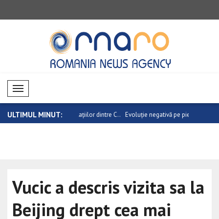
Mobil Menü
ULTIMUL MINUT:
de aur a relațiilor dintre C..
Evoluție negativă pe piețele valutare
Evoluție n
Vucic a descris vizita sa la
Beijing drept cea mai