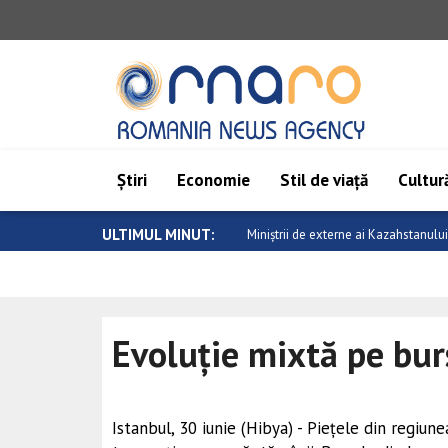
Știri
Economie
Stil de viață
Cultură
ULTIMUL MINUT:
Sanchez: Violența fără sens împotriva
Evoluție mixtă pe bur
Istanbul, 30 iunie (Hibya) - Piețele din regiune