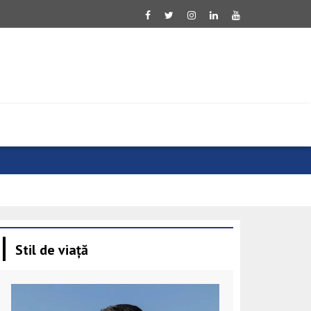
NATO își con
Stil de viață