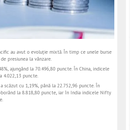
cific au avut o evoluție mixtă. În timp ce unele burse
e de presiunea la vânzare.
48%, ajungând la 70.496,80 puncte. În China, indicele
a 4.022,13 puncte.
a scăzut cu 1,19%, până la 22.752,96 puncte. În
borând la 8.818,80 puncte, iar în India indicele Nifty
e.